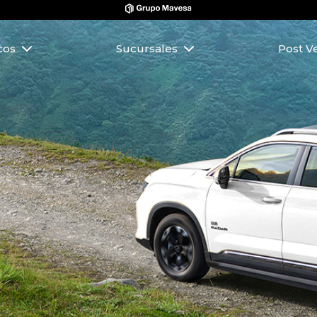
icos
Sucursales
Post V